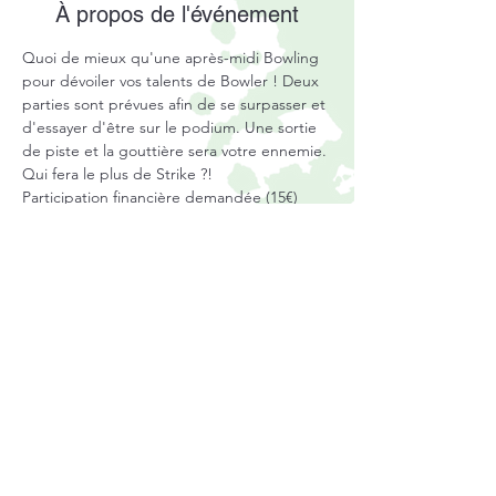
À propos de l'événement
Quoi de mieux qu'une après-midi Bowling 
pour dévoiler vos talents de Bowler ! Deux 
parties sont prévues afin de se surpasser et 
d'essayer d'être sur le podium. Une sortie 
de piste et la gouttière sera votre ennemie. 
Qui fera le plus de Strike ?! 
Participation financière demandée (15€)
L'organisation définitive de la sortie (heure 
de rdv, moyens de transport, pique-nique, 
...) vous sera confirmée par email une 
semaine avant l'activité.
Règlement intérieur de l'association
Mentions légales
Statuts de l'association