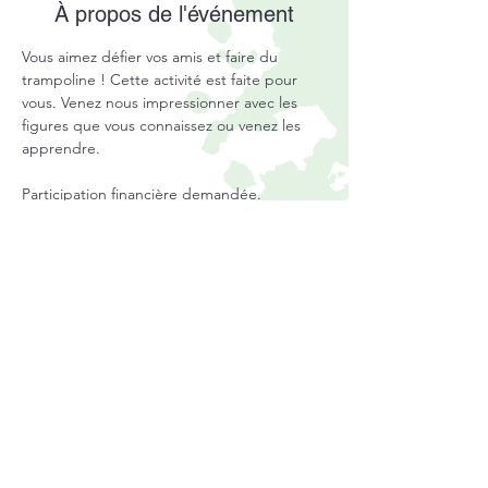
À propos de l'événement
Vous aimez défier vos amis et faire du 
trampoline ! Cette activité est faite pour 
vous. Venez nous impressionner avec les 
figures que vous connaissez ou venez les 
apprendre.

Participation financière demandée.
L'organisation définitive de la sortie (heure 
de rdv, moyens de transport, pique-nique, 
...) vous sera confirmée par email une 
semaine avant l'activité.
Règlement intérieur de l'association
Mentions légales
Statuts de l'association